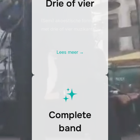
Drie of vier
(Semi) akoestische formatie
met drie of vier muzikanten.
Lees meer →
Complete
band