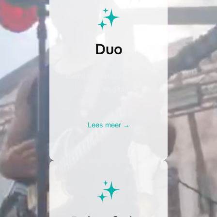
Duo
(Semi) akoestisch duo met
zang en gitaar.
Lees meer →