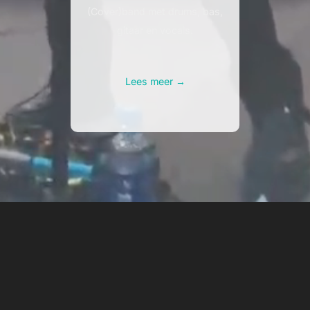
(Cover)band met drums, bas,
gitaar en vocals.
Lees meer →